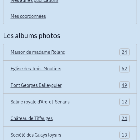
Mes coordonnées
Les albums photos
Maison de madame Roland
24
Eglise des Trois-Moutiers
62
Pont Georges Balleyguier
49
Saline royale d'Arc-et-Senans
12
Château de Tiffauges
24
Société des Guays loysirs
13