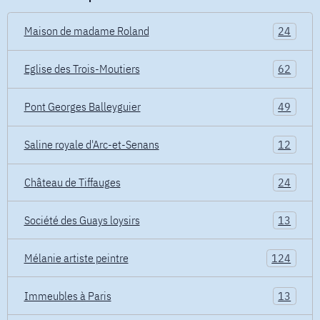
Maison de madame Roland
24
Eglise des Trois-Moutiers
62
Pont Georges Balleyguier
49
Saline royale d'Arc-et-Senans
12
Château de Tiffauges
24
Société des Guays loysirs
13
Mélanie artiste peintre
124
Immeubles à Paris
13