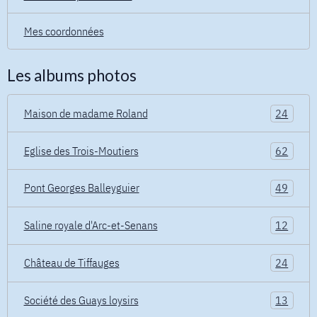
Mes coordonnées
Les albums photos
Maison de madame Roland
24
Eglise des Trois-Moutiers
62
Pont Georges Balleyguier
49
Saline royale d'Arc-et-Senans
12
Château de Tiffauges
24
Société des Guays loysirs
13