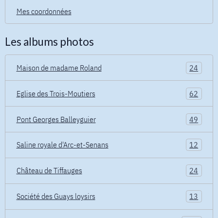
Mes coordonnées
Les albums photos
Maison de madame Roland
24
Eglise des Trois-Moutiers
62
Pont Georges Balleyguier
49
Saline royale d'Arc-et-Senans
12
Château de Tiffauges
24
Société des Guays loysirs
13